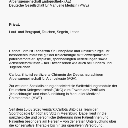
Arbeitsgemeinschaft Endoprothetik (AE)
Deutsche Gesellschaft für Manuelle Medizin (MWE)
Privat:
Lauf- und Bergsport, Tauchen, Segeln, Lesen
Carlota Brito ist Fachärztin für Orthopädie und Unfallchirurgie. Ihr
besonderes Interesse gilt der Kniechirurgie mit Schwerpunkt auf
patellofemoraler Dysplasie, sportbedingten Verletzungen sowie
Achsendeformitäten – bei Erwachsenen wie auch bei Kindern und
Jugendlichen.
Carlota Brito ist zertifizierte Chirurgin der Deutschsprachigen
Arbeitsgemeinschaft für Arthroskopie (AGA).
Zur weiteren Spezialisierung absolviert sie Weiterbildungsmodule der
Deutschen Kniegesellschaft (DKG) zum Erwerb des Zertifikats
„Kniechirurgin“ und eine Ausbildung in Manueller Medizin/
Chirotherapie (MWE).
Seit dem 15.03.2026 verstärkt Carlota Brito das Team der
Sporthopädie Dr. Richard Volz in Meersburg. Dabei liegt ihr die
ganzheitliche und persönliche Betreuung ihrer Patientinnen und
Patienten besonders am Herzen – von der ersten Untersuchung über
die konservative Therapie bis hin zur operativen Versorgung.